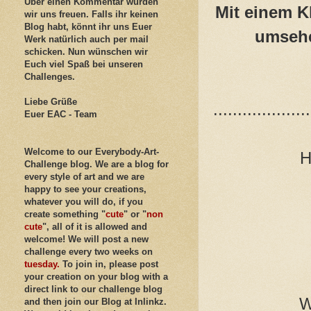
Über einen Kommentar würden
Mit einem K
wir uns freuen. Falls ihr keinen
Blog habt, könnt ihr uns Euer
umsehe
Werk natürlich auch per mail
schicken. Nun wünschen wir
Euch viel Spaß bei unseren
Challenges.
Liebe Grüße
....................
Euer EAC - Team
Welcome to our Everybody-Art-
H
Challenge blog. We are a blog for
every style of art and we are
happy to see your creations,
whatever you will do, if you
create something "
cute
" or "
non
cute
", all of it is allowed and
welcome! We will post a new
challenge every two weeks on
tuesday.
To join in, please post
your creation on your blog with a
direct link to our challenge blog
W
and then join our Blog at Inlinkz.