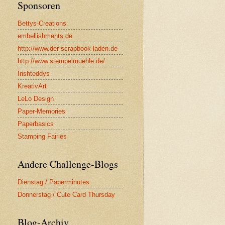
Sponsoren
Bettys-Creations
embellishments.de
http://www.der-scrapbook-laden.de
http://www.stempelmuehle.de/
Irishteddys
KreativArt
LeLo Design
Paper-Memories
Paperbasics
Stamping Fairies
Andere Challenge-Blogs
Dienstag / Paperminutes
Donnerstag / Cute Card Thursday
Blog-Archiv