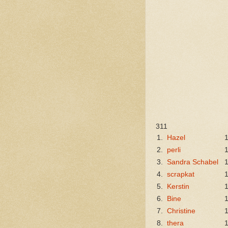
311
1.
Hazel
2.
perli
3.
Sandra Schabel
4.
scrapkat
5.
Kerstin
6.
Bine
7.
Christine
8.
thera