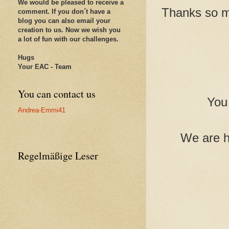
We would be pleased to receive a
Thanks so mu
comment. If
you don´t have a
blog you can also email your
creation to us. Now we wish you
a lot of fun with our challenges.
Hugs
Your EAC - Team
You can contact us
You 
Andrea-Emmi41
We are h
Regelmäßige Leser